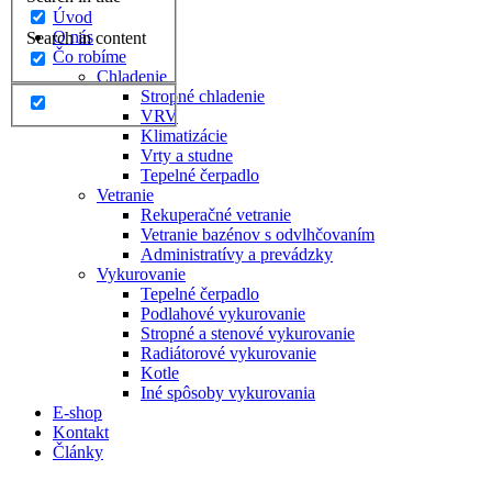
Úvod
O nás
Search in content
Čo robíme
Chladenie
Stropné chladenie
VRV
Klimatizácie
Vrty a studne
Tepelné čerpadlo
Vetranie
Rekuperačné vetranie
Vetranie bazénov s odvlhčovaním
Administratívy a prevádzky
Vykurovanie
Tepelné čerpadlo
Podlahové vykurovanie
Stropné a stenové vykurovanie
Radiátorové vykurovanie
Kotle
Iné spôsoby vykurovania
E-shop
Kontakt
Články