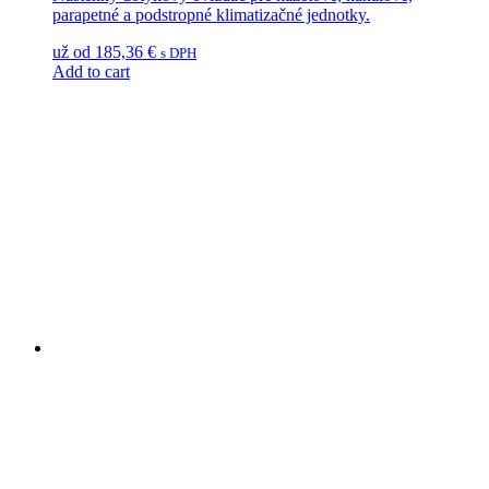
parapetné a podstropné klimatizačné jednotky.
už od
185,36
€
s DPH
Add to cart