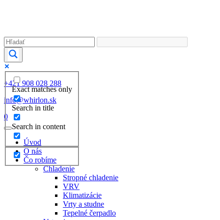
+421 908 028 288
Exact matches only
info@whirlon.sk
Search in title
0
Search in content
Úvod
O nás
Čo robíme
Chladenie
Stropné chladenie
VRV
Klimatizácie
Vrty a studne
Tepelné čerpadlo