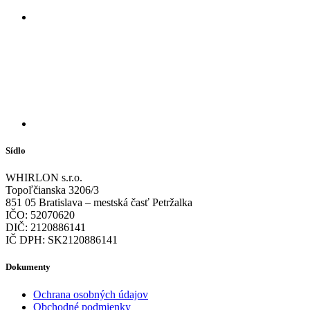
Sídlo
WHIRLON s.r.o.
Topoľčianska 3206/3
851 05 Bratislava – mestská časť Petržalka
IČO: 52070620
DIČ: 2120886141
IČ DPH: SK2120886141
Dokumenty
Ochrana osobných údajov
Obchodné podmienky