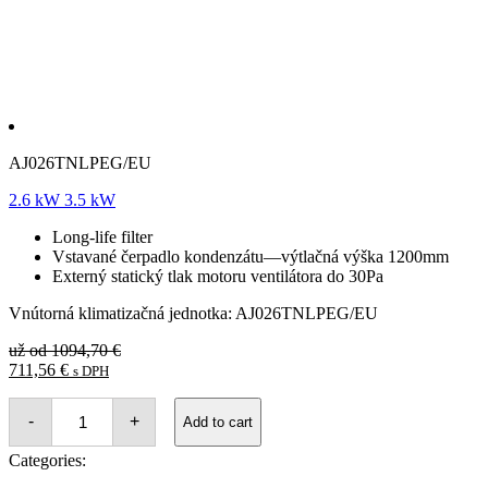
AJ026TNLPEG/EU
2.6
kW
3.5
kW
Long-life filter
Vstavané čerpadlo kondenzátu—výtlačná výška 1200mm
Externý statický tlak motoru ventilátora do 30Pa
Vnútorná klimatizačná jednotka: AJ026TNLPEG/EU
Original
už od
1094,70
€
Current
price
711,56
€
s DPH
price
was:
SAMSUNG
is:
1094,70 €.
-
+
MULTISPLIT
Add to cart
711,56 €.
LSP
SLIM
Categories:
KANÁLOVÁ