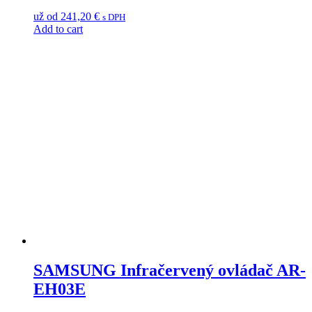
už od
241,20
€
s DPH
Add to cart
SAMSUNG Infračervený ovládač AR-
EH03E