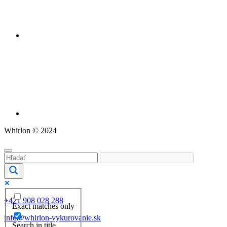
Whirlon © 2024
+421 908 028 288
Exact matches only
info@whirlon-vykurovanie.sk
Search in title