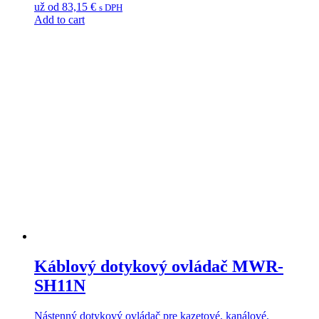
už od
83,15
€
s DPH
Add to cart
Káblový dotykový ovládač MWR-
SH11N
Nástenný dotykový ovládač pre kazetové, kanálové,