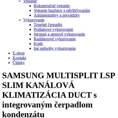
Vetranie
Rekuperačné vetranie
Vetranie bazénov s odvlhčovaním
Administratívy a prevádzky
Vykurovanie
Tepelné čerpadlo
Podlahové vykurovanie
Stropné a stenové vykurovanie
Radiátorové vykurovanie
Kotle
Iné spôsoby vykurovania
E-shop
Kontakt
Články
SAMSUNG MULTISPLIT LSP
SLIM KANÁLOVÁ
KLIMATIZÁCIA DUCT s
integrovaným čerpadlom
kondenzátu