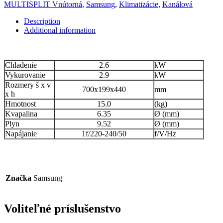
KLIMATIZÁCIA
MULTISPLIT Vnútorná
,
Samsung
,
Klimatizácie
,
Kanálová
DUCT
s
Description
integrovaným
Additional information
čerpadlom
kondenzátu
quantity
Chladenie
2.6
kW
Vykurovanie
2.9
kW
Rozmery š x v
700x199x440
mm
x h
Hmotnost
15.0
(kg)
Kvapalina
6.35
Ø (mm)
Plyn
9.52
Ø (mm)
Napájanie
1f/220-240/50
f/V/Hz
Značka
Samsung
Voliteľné príslušenstvo