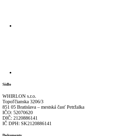
Sídlo
WHIRLON s.r.o.
Topoľčianska 3206/3
851 05 Bratislava – mestská časť Petržalka
IČO: 52070620
DIČ: 2120886141
IČ DPH: SK2120886141
Dokumenty