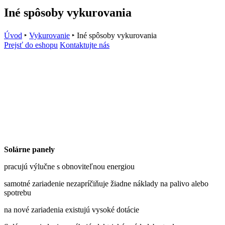
Iné spôsoby vykurovania
Úvod
‣
Vykurovanie
‣
Iné spôsoby vykurovania
Prejsť do eshopu
Kontaktujte nás
Solárne panely
pracujú výlučne s obnoviteľnou energiou
samotné zariadenie nezapríčiňuje žiadne náklady na palivo alebo
spotrebu
na nové zariadenia existujú vysoké dotácie