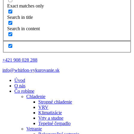
Exact matches only
Search in title
Search in content
+421 908 028 288
info@whirlon-vykurovanie.sk
Úvod
O nás
Čo robíme
Chladenie
Stropné chladenie
VRV
Klimatizácie
Vrty a studne
Tepelné čerpadlo
Vetranie