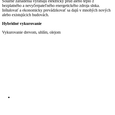
Solárne zariadenia vyrábajú elektrický prúd alebo teplo z
bezplatného a nevyčerpateľného energetického zdroja slnka.
Inštalovať a ekonomicky prevádzkovať sa dajú v mnohých nových
alebo existujúcich budovách.
Hybridné vykurovanie
Vykurovanie drevom, uhlím, olejom