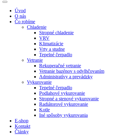
Úvod
O nás
Čo robíme
Chladenie
Stropné chladenie
VRV
Klimatizácie
Vrty a studne
Tepelné čerpadlo
Vetranie
Rekuperačné vetranie
Vetranie bazénov s odvlhčovaním
Administratívy a prevádzky
Vykurovanie
Tepelné čerpadlo
Podlahové vykurovanie
Stropné a stenové vykurovanie
Radiátorové vykurovanie
Kotle
Iné spôsoby vykurovania
E-shop
Kontakt
Články