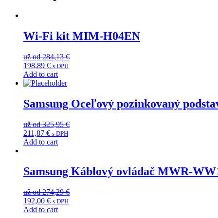
Wi-Fi kit MIM-H04EN
Original
už od
284,13
€
Current
price
198,89
€
s DPH
price
was:
Add to cart
is:
284,13 €.
198,89 €.
Samsung Oceľový pozinkovaný podsta
Original
už od
325,95
€
Current
price
211,87
€
s DPH
price
was:
Add to cart
is:
325,95 €.
211,87 €.
Samsung Káblový ovládač MWR-WW
Original
už od
274,29
€
Current
price
192,00
€
s DPH
price
was:
Add to cart
is:
274,29 €.