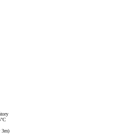
átory
5°C
v 3m)