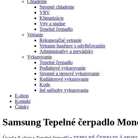
Chladenie
Stropné chladenie
VRV
Klimatizácie
Vrty a studne
Tepelné čerpadlo
Vetranie
Rekuperačné vetranie
Vetranie bazénov s odvlhčovaním
Administratívy a prevádzky
Vykurovanie
Tepelné čerpadlo
Podlahové vykurovanie
Stropné a stenové vykurovanie
Radiátorové vykurovanie
Kotle
Iné spôsoby vykurovania
E-shop
Kontakt
Články
Samsung Tepelné čerpadlo Mo
Úvod
‣
E-shop
‣
Tepelné čerpadlá
‣
TEPELNÉ ČERPADLÁ MON