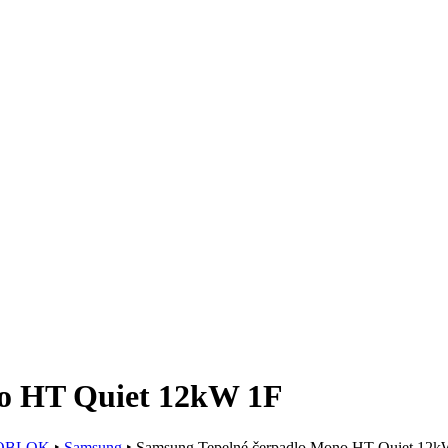
no HT Quiet 12kW 1F
OBLOK
‣
Samsung
‣
Samsung Tepelné čerpadlo Mono HT Quiet 12k