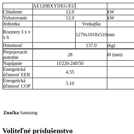
AE120BXYDEG/EU
Chladenie
12.0
kW
Vykurovanie
12.0
kW
Jednotka
Vonkajšia
Rozmery š x v
1270x1018x510
mm
x h
Hmotnosť
137.0
(kg)
Prepojovacie
28
Ø (mm)
potrubie
Napájanie
1f/220-240/50
Energetická
4.55
účinnosť EER
Energetická
5.10
účinnosť COP
Značka
Samsung
Voliteľné príslušenstvo