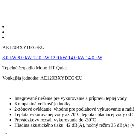
AE120BXYDEG/EU
8.0
kW
8.0
kW
12.0
kW
12.0
kW
14.0
kW
14.0
kW
Tepelné čerpadlo Mono HT Quiet
Vonkajšia jednotka: AE120BXYDEG/EU
Integrované riešenie pre vykurovanie a prípravu teplej vody
Kompaktná veľkosť jednotky
2-zónové ovládanie, vhodné pre podlahové vykurovanie a radi
Teplota vykurovanej vody až 70°C teplota chladiacej vody od 
Prevádzkový rozsah vykurovania do -30°C
Hladina akustického tlaku 42 dB(A), nočný režim 35 dB(A) (