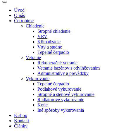
Úvod
O nás
Čo robíme
Chladenie
Stropné chladenie
VRV
Klimatizácie
Vrty a studne
Tepelné čerpadlo
Vetranie
Rekuperačné vetranie
Vetranie bazénov s odvlhčovaním
Administratívy a prevádzky
Vykurovanie
Tepelné čerpadlo
Podlahové vykurovanie
Stropné a stenové vykurovanie
Radiátorové vykurovanie
Kotle
Iné spôsoby vykurovania
E-shop
Kontakt
Články