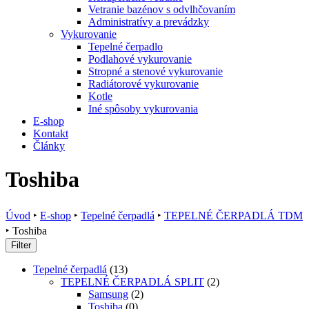
Vetranie bazénov s odvlhčovaním
Administratívy a prevádzky
Vykurovanie
Tepelné čerpadlo
Podlahové vykurovanie
Stropné a stenové vykurovanie
Radiátorové vykurovanie
Kotle
Iné spôsoby vykurovania
E-shop
Kontakt
Články
Toshiba
Úvod
‣
E-shop
‣
Tepelné čerpadlá
‣
TEPELNÉ ČERPADLÁ TDM
‣
Toshiba
Filter
Tepelné čerpadlá
(13)
TEPELNÉ ČERPADLÁ SPLIT
(2)
Samsung
(2)
Toshiba
(0)