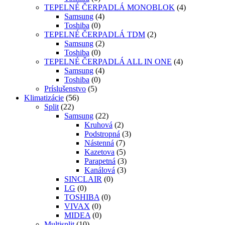
TEPELNÉ ČERPADLÁ MONOBLOK
(4)
Samsung
(4)
Toshiba
(0)
TEPELNÉ ČERPADLÁ TDM
(2)
Samsung
(2)
Toshiba
(0)
TEPELNÉ ČERPADLÁ ALL IN ONE
(4)
Samsung
(4)
Toshiba
(0)
Príslušenstvo
(5)
Klimatizácie
(56)
Split
(22)
Samsung
(22)
Kruhová
(2)
Podstropná
(3)
Nástenná
(7)
Kazetova
(5)
Parapetná
(3)
Kanálová
(3)
SINCLAIR
(0)
LG
(0)
TOSHIBA
(0)
VIVAX
(0)
MIDEA
(0)
Multisplit
(10)