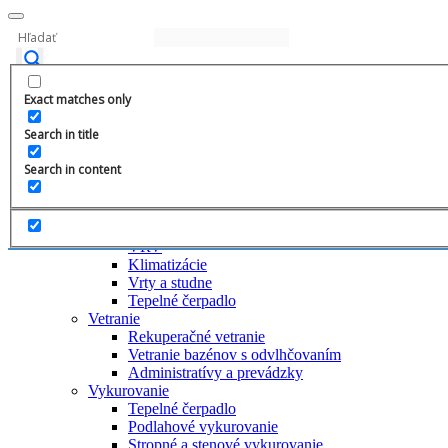
+421 908 028 288
Exact matches only
info@whirlon-vykurovanie.sk
Search in title
Úvod
Search in content
O nás
Čo robíme
Chladenie
Stropné chladenie
VRV
Klimatizácie
Vrty a studne
Tepelné čerpadlo
Vetranie
Rekuperačné vetranie
Vetranie bazénov s odvlhčovaním
Administratívy a prevádzky
Vykurovanie
Tepelné čerpadlo
Podlahové vykurovanie
Stropné a stenové vykurovanie