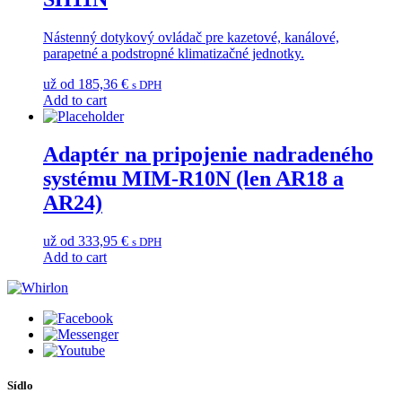
Nástenný dotykový ovládač pre kazetové, kanálové,
parapetné a podstropné klimatizačné jednotky.
už od
185,36
€
s DPH
Add to cart
Adaptér na pripojenie nadradeného
systému MIM-R10N (len AR18 a
AR24)
už od
333,95
€
s DPH
Add to cart
Sídlo