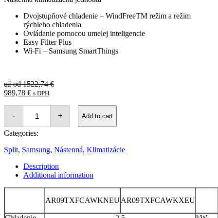
Dvojstupňové chladenie – WindFreeTM režim a režim
rýchleho chladenia
Ovládanie pomocou umelej inteligencie
Easy Filter Plus
Wi-Fi – Samsung SmartThings
Original
už od
1522,74
€
Current
price
989,78
€
s DPH
price
was:
Samsung
is:
1522,74 €.
-
+
WindFree
Add to cart
989,78 €.
Comfort
quantity
Categories:
Split
,
Samsung
,
Nástenná
,
Klimatizácie
Description
Additional information
AR09TXFCAWKNEU
AR09TXFCAWKXEU
Chladenie
2.5
kW