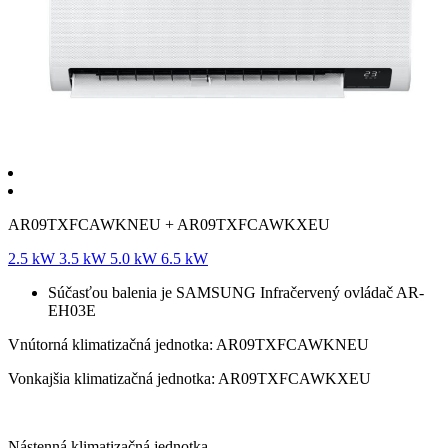
AR09TXFCAWKNEU + AR09TXFCAWKXEU
2.5
kW
3.5
kW
5.0
kW
6.5
kW
Súčasťou balenia je SAMSUNG Infračervený ovládač AR-
EH03E
Vnútorná klimatizačná jednotka: AR09TXFCAWKNEU
Vonkajšia klimatizačná jednotka: AR09TXFCAWKXEU
Nástenná klimatizačná jednotka