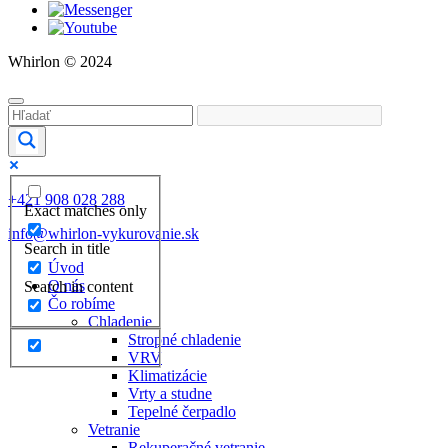
Whirlon © 2024
+421 908 028 288
Exact matches only
info@whirlon-vykurovanie.sk
Search in title
Úvod
O nás
Search in content
Čo robíme
Chladenie
Stropné chladenie
VRV
Klimatizácie
Vrty a studne
Tepelné čerpadlo
Vetranie
Rekuperačné vetranie