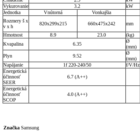
Vykurovanie
3.2
kW
Jednotka
Vnútorná
Vonkajšia
Rozmery š x
820x299x215
660x475x242
mm
v x h
Hmotnost
8.9
23.0
(kg)
Ø
Kvapalina
6.35
(mm)
Ø
Plyn
9.52
(mm)
Napájanie
1f 220-240/50
f/V/Hz
Energetická
účinnosť
6.7 (A++)
SEER
Energetická
účinnosť
4.0 (A++)
SCOP
Značka
Samsung