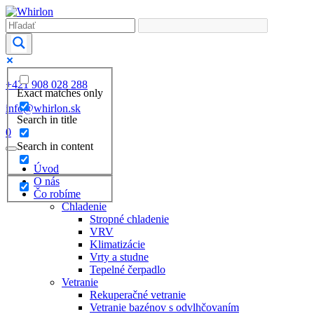
+421 908 028 288
Exact matches only
info@whirlon.sk
Search in title
0
Search in content
Úvod
O nás
Čo robíme
Chladenie
Stropné chladenie
VRV
Klimatizácie
Vrty a studne
Tepelné čerpadlo
Vetranie
Rekuperačné vetranie
Vetranie bazénov s odvlhčovaním