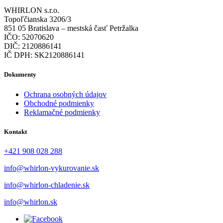
WHIRLON s.r.o.
Topoľčianska 3206/3
851 05 Bratislava – mestská časť Petržalka
IČO: 52070620
DIČ: 2120886141
IČ DPH: SK2120886141
Dokumenty
Ochrana osobných údajov
Obchodné podmienky
Reklamačné podmienky
Kontakt
+421 908 028 288
info@whirlon-vykurovanie.sk
info@whirlon-chladenie.sk
info@whirlon.sk