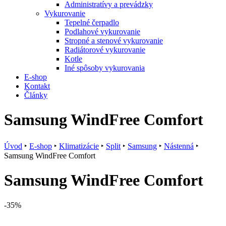
Administratívy a prevádzky
Vykurovanie
Tepelné čerpadlo
Podlahové vykurovanie
Stropné a stenové vykurovanie
Radiátorové vykurovanie
Kotle
Iné spôsoby vykurovania
E-shop
Kontakt
Články
Samsung WindFree Comfort
Úvod
‣
E-shop
‣
Klimatizácie
‣
Split
‣
Samsung
‣
Nástenná
‣
Samsung WindFree Comfort
Samsung WindFree Comfort
-35%