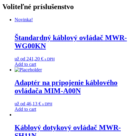
Voliteľné príslušenstvo
Novinka!
Štandardný káblový ovládač MWR-
WG00KN
už od
241,20
€
s DPH
Add to cart
Adaptér na pripojenie káblového
ovládača MIM-A00N
už od
46,13
€
s DPH
Add to cart
Káblový dotykový ovládač MWR-
SH11N